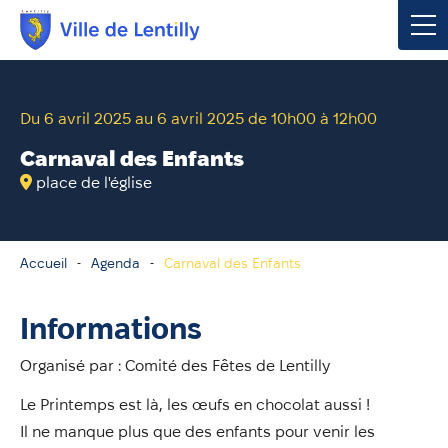
Votre mairie
Du 6 avril 2025 au 6 avril 2025 de 10h00 à 12h00
Vivre à Lentilly
Carnaval des Enfants
place de l'église
Urbanisme & Environnement
Social & Économie
Accueil
Agenda
Carnaval des Enfants
Loisirs, Culture & Sport
Informations
Organisé par : Comité des Fêtes de Lentilly
Contacter votre mairie
Le Printemps est là, les œufs en chocolat aussi !
Publications
Il ne manque plus que des enfants pour venir les