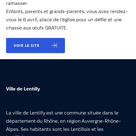
Annuaire
ramasser.
Enfants, parents et grands-parents, vous avez rendez-
Évènements
vous le 6 avril, place de l’église pour un défilé et une
Démarches
chasse aux œufs GRATUITE.
VOIR LE SITE
Ville de Lentilly
La ville de Lentilly est une commune située dans le
département du Rhône, en région Auvergne-Rhône-
Alpes. Ses habitants sont les Lentillois et les