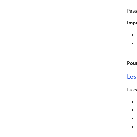
Pass
Impo
Pour
Les
La c