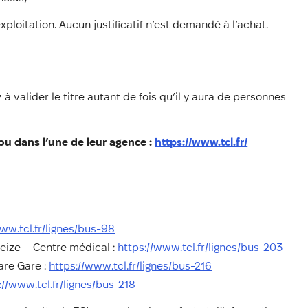
xploitation. Aucun justificatif n’est demandé à l’achat.
 valider le titre autant de fois qu’il y aura de personnes
ou dans l’une de leur agence :
https://www.tcl.fr/
ww.tcl.fr/lignes/bus-98
veize – Centre médical :
https://www.tcl.fr/lignes/bus-203
are Gare :
https://www.tcl.fr/lignes/bus-216
://www.tcl.fr/lignes/bus-218