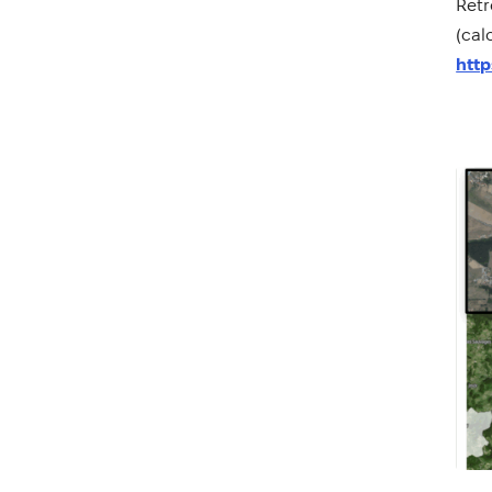
Retr
(cal
http