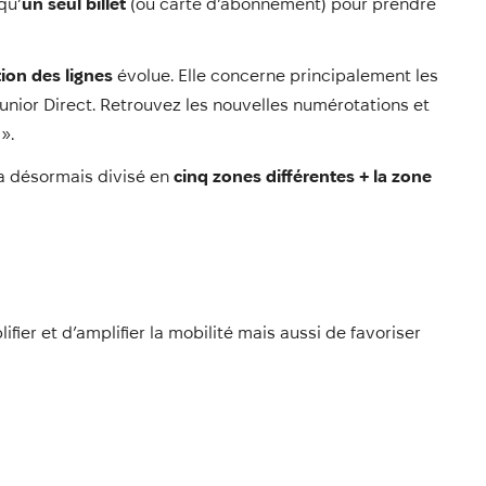
qu’
un seul billet
(ou carte d’abonnement) pour prendre
ion des lignes
évolue. Elle concerne principalement les
 Junior Direct. Retrouvez les nouvelles numérotations et
».
era désormais divisé en
cinq zones
différentes + la zone
ier et d’amplifier la mobilité mais aussi de favoriser