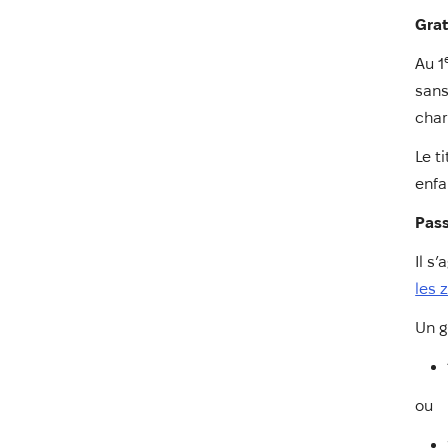
Grat
Au 1
sans
char
Le t
enfa
Pass
Il s
les 
Un g
ou