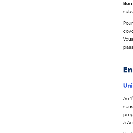
Bon 
subv
Pour
covo
Vous
pass
En
Uni
Au 1
sous
pro
à Am