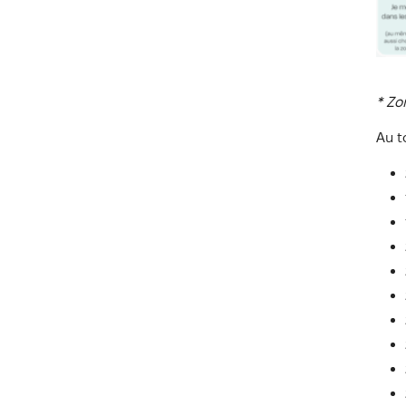
* Zo
Au t