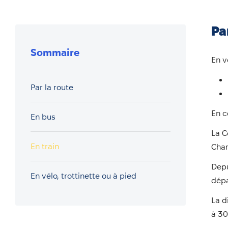
Pa
Sommaire
En v
Par la route
En c
En bus
La C
En train
Char
Depu
En vélo, trottinette ou à pied
dépa
La d
à 30