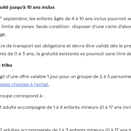
uité jusqu’à 10 ans inclus
er
septembre, les enfants âgés de 4 à 10 ans inclus pourront s
 limite de zones. Seule condition : disposer d’une carte d’a
gé.
itre de transport est obligatoire et devra être validé dès le 
nts de 0 à 3 ans, la gratuité existante se poursuit sans titre 
 tribu
’agit d’une offre valable 1 jour pour un groupe de 2 à 5 person
zones choisies à l’achat.
roupe correspond à :
1 adulte accompagné de 1 à 4 enfants mineurs (0 à 17 ans incl
2 adultes accompagnés de 1 à 3 enfants mineurs (0 à 17 ans i