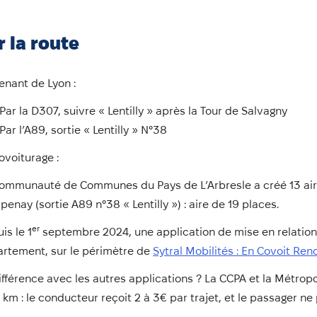
r la route
enant de Lyon :
Par la D307, suivre « Lentilly » après la Tour de Salvagny
Par l’A89, sortie « Lentilly » N°38
ovoiturage :
ommunauté de Communes du Pays de L’Arbresle a créé 13 aire
penay (sortie A89 n°38 « Lentilly ») : aire de 19 places.
er
is le 1
septembre 2024, une application de mise en relation 
rtement, sur le périmètre de
Sytral Mobilités : En Covoit Re
ifférence avec les autres applications ? La CCPA et la Métrop
 km : le conducteur reçoit 2 à 3€ par trajet, et le passager ne 