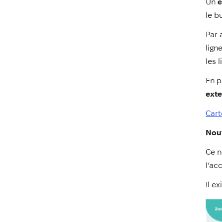
Un
é
le b
Par 
lign
les 
En p
ext
Cart
Nou
Ce n
l’ac
Il e