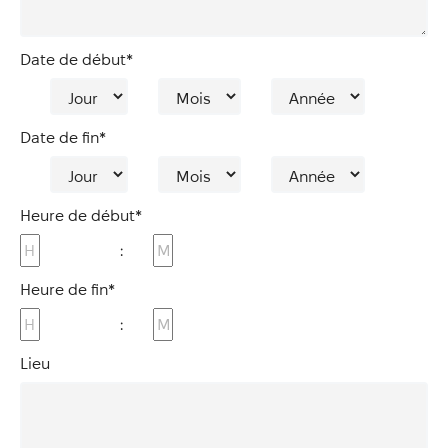
Date de début
*
Jour
Mois
Année
Date de fin
*
Jour
Mois
Année
Heure de début
*
:
eures
Minutes
Heure de fin
*
:
eures
Minutes
Lieu