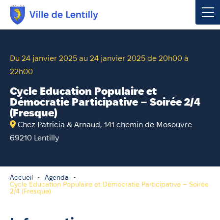
Votre mairie
Du 24 janvier 2025 au 24 janvier 2025 de 20h00 à
22h00
Vivre à Lentilly
Cycle Education Populaire et
Urbanisme & Environnement
Démocratie Participative – Soirée 2/4
(Fresque)
Social & Économie
Chez Patricia & Arnaud, 141 chemin de Mosouvre
69210 Lentilly
Loisirs, Culture & Sport
Accueil
Agenda
Cycle Education Populaire et Démocratie Participative – Soirée
Contacter votre mairie
2/4 (Fresque)
Publications