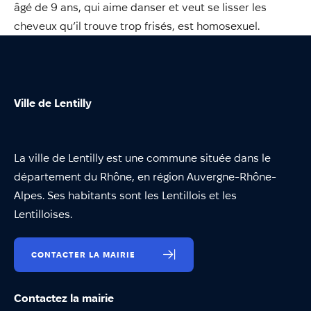
Annuaire
âgé de 9 ans, qui aime danser et veut se lisser les
cheveux qu’il trouve trop frisés, est homosexuel.
Évènements
Démarches
Ville de Lentilly
La ville de Lentilly est une commune située dans le
département du Rhône, en région Auvergne-Rhône-
Alpes. Ses habitants sont les Lentillois et les
Lentilloises.
CONTACTER LA MAIRIE
Contactez la mairie