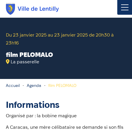
Votre mairie
Du 23 janvier 2025 au 23 janvier 2025 de 20h30 à
23h16
Vivre à Lentilly
film PELOMALO
Urbanisme & Environnement
La passerelle
Social & Économie
Accueil
Agenda
film PELOMALO
Loisirs, Culture & Sport
Informations
Contacter votre mairie
Organisé par : la bobine magique
Publications
A Caracas, une mère célibataire se demande si son fils