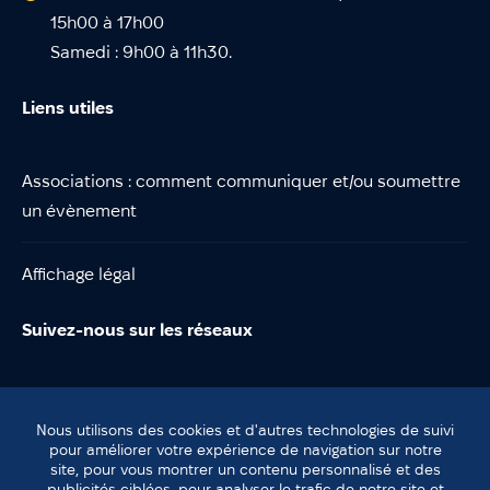
15h00 à 17h00
Samedi : 9h00 à 11h30.
Liens utiles
Associations : comment communiquer et/ou soumettre
un évènement
Affichage légal
Suivez-nous sur les réseaux
Nous utilisons des cookies et d'autres technologies de suivi
pour améliorer votre expérience de navigation sur notre
site, pour vous montrer un contenu personnalisé et des
© Lentilly
publicités ciblées, pour analyser le trafic de notre site et