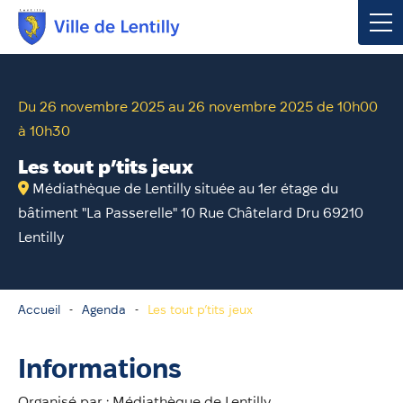
Votre mairie
Du 26 novembre 2025 au 26 novembre 2025 de 10h00
à 10h30
Vivre à Lentilly
Les tout p’tits jeux
Urbanisme & Environnement
Médiathèque de Lentilly située au 1er étage du
bâtiment "La Passerelle" 10 Rue Châtelard Dru 69210
Social & Économie
Lentilly
Loisirs, Culture & Sport
Accueil
Agenda
Les tout p’tits jeux
Contacter votre mairie
Informations
Publications
Organisé par : Médiathèque de Lentilly