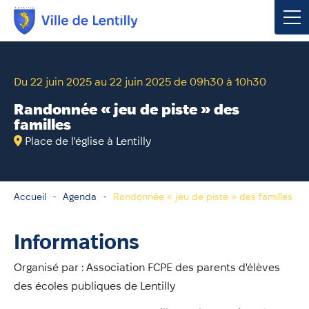
Votre mairie
Du 22 juin 2025 au 22 juin 2025 de 09h30 à 10h30
Vivre à Lentilly
Randonnée « jeu de piste » des
familles
Urbanisme & Environnement
Place de l'église à Lentilly
Social & Économie
Accueil
Agenda
Randonnée « jeu de piste » des familles
Loisirs, Culture & Sport
Informations
Contacter votre mairie
Organisé par : Association FCPE des parents d'élèves
des écoles publiques de Lentilly
Publications