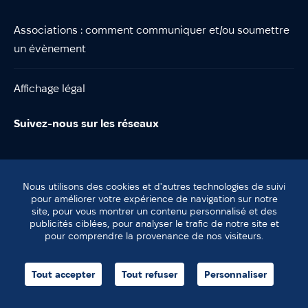
Associations : comment communiquer et/ou soumettre
un évènement
Affichage légal
Suivez-nous sur les réseaux
Nous utilisons des cookies et d'autres technologies de suivi
pour améliorer votre expérience de navigation sur notre
site, pour vous montrer un contenu personnalisé et des
© Lentilly
publicités ciblées, pour analyser le trafic de notre site et
Plan du site
pour comprendre la provenance de nos visiteurs.
Mentions légales
agence helli•hello
Tout accepter
Tout refuser
Personnaliser
Panneau de gestion des cookies