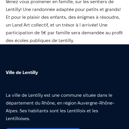
Venez vous promener en famille, sur les sentiers de
Annuaire
Lentilly! Une randonnée adaptée pour petits et grands!
Évènements
Et pour le plaisir des enfants, des énigmes à résoudre,
Démarches
un Land Art collectif, et un trésor à l arrivée! Une
participation de 5€ par famille sera demandée au profit
des écoles publiques de Lentilly.
Ville de Lentilly
La ville de Lentilly est une commune située dans le
département du Rhône, en région Auvergne-Rhône-
Alpes. Ses habitants sont les Lentillois et les
Lentilloises.