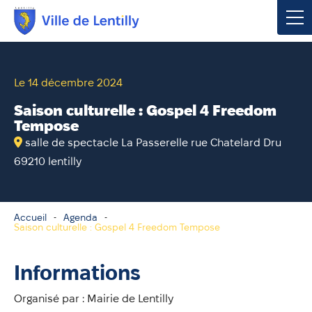
Votre mairie
Le 14 décembre 2024
Vivre à Lentilly
Saison culturelle : Gospel 4 Freedom
Tempose
Urbanisme & Environnement
salle de spectacle La Passerelle rue Chatelard Dru
69210 lentilly
Social & Économie
Loisirs, Culture & Sport
Accueil
Agenda
Saison culturelle : Gospel 4 Freedom Tempose
Contacter votre mairie
Informations
Publications
Organisé par : Mairie de Lentilly