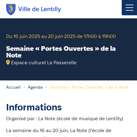
Votre mairie
Du 16 juin 2025 au 20 juin 2025 de 17h00 à 19h00
Vivre à Lentilly
Semaine « Portes Ouvertes » de la
Note
Urbanisme & Environnement
Espace culturel La Passerelle
Social & Économie
Accueil
Agenda
Semaine « Portes Ouvertes » de la Note
Loisirs, Culture & Sport
Informations
Contacter votre mairie
Organisé par : La Note (école de musique de Lentilly)
Publications
La semaine du 16 au 20 juin, La Note (l’école de