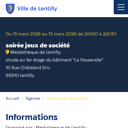
Votre mairie
Du 13 mars 2026 au 13 mars 2026 de 20h00 à 22h30
Vivre à Lentilly
soirée jeux de société
Médiathèque de Lentilly
Urbanisme & Environnement
située au 1er étage du bâtiment "La Passerelle"
10 Rue Châtelard Dru
Social & Économie
69210 Lentilly
Loisirs, Culture & Sport
Accueil
Agenda
soirée jeux de société
Contacter votre mairie
Informations
Publications
Organisé par : Médiathèque de Lentilly