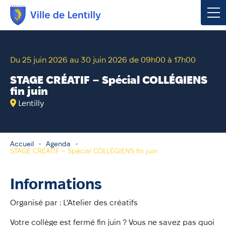
Votre mairie
Du 25 juin 2026 au 30 juin 2026 de 09h00 à 17h00
Vivre à Lentilly
STAGE CRÉATIF – Spécial COLLÉGIENS
fin juin
Urbanisme & Environnement
Lentilly
Social & Économie
Accueil
Agenda
STAGE CRÉATIF – Spécial COLLÉGIENS fin juin
Loisirs, Culture & Sport
Informations
Contacter votre mairie
Organisé par : L'Atelier des créatifs
Publications
Votre collège est fermé fin juin ? Vous ne savez pas quoi