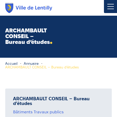
Votre mairie
ARCHAMBAULT
CONSEIL –
Vivre à Lentilly
Bureau d’études
Urbanisme & Environnement
Accueil
Annuaire
Social & Économie
ARCHAMBAULT CONSEIL – Bureau d’études
Loisirs, Culture & Sport
ARCHAMBAULT CONSEIL – Bureau
Contacter votre mairie
d’études
Publications
Bâtiments Travaux publics