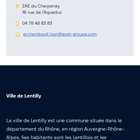
Annuaire
ZAE du Charpenay
16 rue de l'Aqueduc
Évènements
04 78 48 83 83
Démarches
archambault.lyon@areh-groupe.com
Ville de Lentilly
La ville de Lentilly est une commune située dans le
département du Rhône, en région Auvergne-Rhône-
Alpes. Ses habitants sont les Lentillois et les