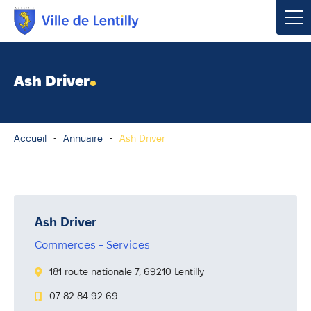
Votre mairie
Ash Driver
Vivre à Lentilly
Accueil
Annuaire
Ash Driver
Urbanisme & Environnement
Social & Économie
Loisirs, Culture & Sport
Ash Driver
Commerces - Services
Contacter votre mairie
181 route nationale 7, 69210 Lentilly
Publications
07 82 84 92 69