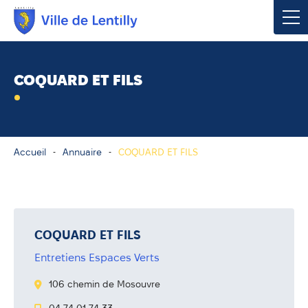
Votre mairie
COQUARD ET FILS
Vivre à Lentilly
Urbanisme & Environnement
Accueil
Annuaire
COQUARD ET FILS
Social & Économie
Loisirs, Culture & Sport
COQUARD ET FILS
Entretiens Espaces Verts
Contacter votre mairie
106 chemin de Mosouvre
Publications