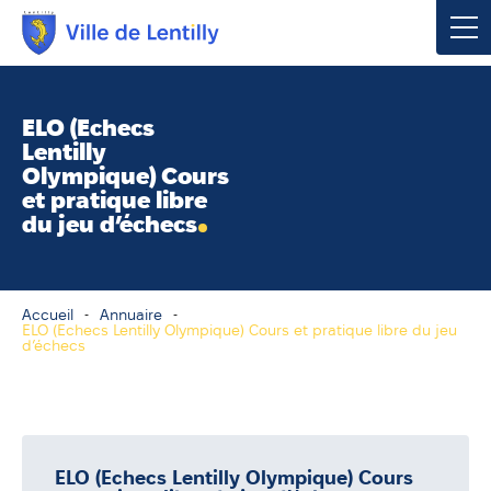
Votre mairie
ELO (Echecs
Lentilly
Vivre à Lentilly
Olympique) Cours
et pratique libre
du jeu d’échecs
Urbanisme & Environnement
Social & Économie
Accueil
Annuaire
Loisirs, Culture & Sport
ELO (Echecs Lentilly Olympique) Cours et pratique libre du jeu
d’échecs
Contacter votre mairie
Publications
ELO (Echecs Lentilly Olympique) Cours