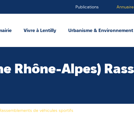
Publications
Annuaire
mairie
Vivre à Lentilly
Urbanisme & Environnement
ne Rhône-Alpes) Ras
Rassemblements de véhicules sportifs