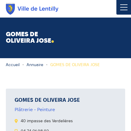
Votre mairie
GOMES DE
OLIVEIRA JOSE
Vivre à Lentilly
Urbanisme & Environnement
Accueil
Annuaire
GOMES DE OLIVEIRA JOSE
Social & Économie
Loisirs, Culture & Sport
GOMES DE OLIVEIRA JOSE
Plâtrerie - Peinture
Contacter votre mairie
40 impasse des Verdelières
Publications