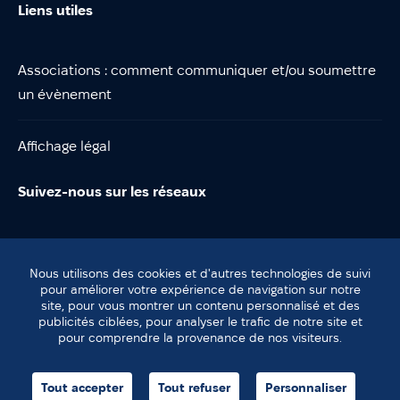
Liens utiles
Associations : comment communiquer et/ou soumettre
un évènement
Affichage légal
Suivez-nous sur les réseaux
Nous utilisons des cookies et d'autres technologies de suivi
pour améliorer votre expérience de navigation sur notre
site, pour vous montrer un contenu personnalisé et des
© Lentilly
publicités ciblées, pour analyser le trafic de notre site et
Plan du site
pour comprendre la provenance de nos visiteurs.
Mentions légales
agence helli•hello
Tout accepter
Tout refuser
Personnaliser