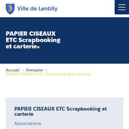
Votre mairie
PAPIER CISEAUX
ETC Scrapbooking
Vivre à Lentilly
et carterie
Urbanisme & Environnement
Accueil
Annuaire
Social & Économie
PAPIER CISEAUX ETC Scrapbooking et carterie
Loisirs, Culture & Sport
PAPIER CISEAUX ETC Scrapbooking et
Contacter votre mairie
carterie
Publications
Associations