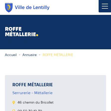
Votre mairie
ROFFE
MÉTALLERIE
Vivre à Lentilly
Urbanisme & Environnement
Accueil
Annuaire
ROFFE MÉTALLERIE
Social & Économie
Loisirs, Culture & Sport
ROFFE MÉTALLERIE
Serrurerie - Métallerie
Contacter votre mairie
46 chemin du Bricollet
Publications