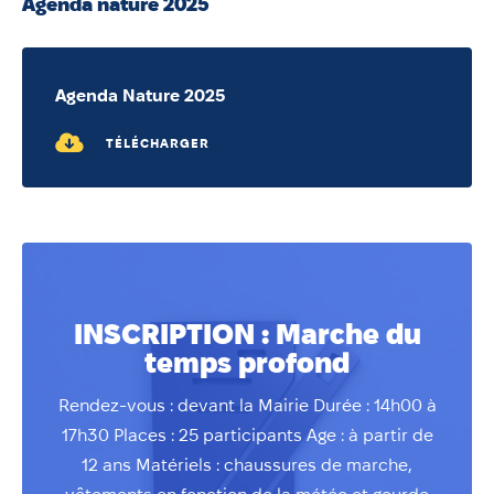
Agenda nature 2025
Annuaire
Évènements
Démarches
Agenda Nature 2025
TÉLÉCHARGER
INSCRIPTION : Marche du
temps profond
Rendez-vous : devant la Mairie Durée : 14h00 à
17h30 Places : 25 participants Age : à partir de
12 ans Matériels : chaussures de marche,