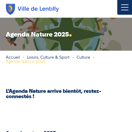
Votre mairie
Agenda Nature 2025
Vivre à Lentilly
Accueil
Loisirs, Culture & Sport
Culture
Urbanisme & Environnement
Agenda Nature 2025
Social & Économie
Loisirs, Culture & Sport
L'Agenda Nature arrive bientôt, restez-
connectés !
.
Contacter votre mairie
Publications