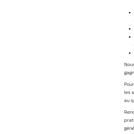
Nous
gagn
Pour
les 
au q
Rend
prat
géné