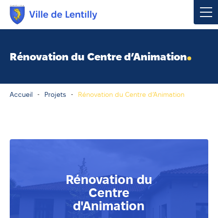
Votre mairie
Rénovation du Centre d’Animation
Vivre à Lentilly
Accueil
Projets
Rénovation du Centre d’Animation
Urbanisme & Environnement
Social & Économie
Loisirs, Culture & Sport
Rénovation du
Contacter votre mairie
Centre
Publications
d'Animation