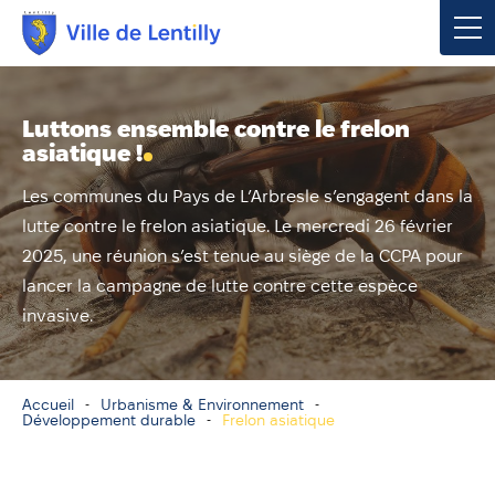
Votre mairie
Luttons ensemble contre le frelon
asiatique !
Vivre à Lentilly
Les communes du Pays de L’Arbresle s’engagent dans la
Urbanisme & Environnement
lutte contre le frelon asiatique. Le mercredi 26 février
2025, une réunion s’est tenue au siège de la CCPA pour
Social & Économie
lancer la campagne de lutte contre cette espèce
invasive.
Loisirs, Culture & Sport
Accueil
Urbanisme & Environnement
Contacter votre mairie
Développement durable
Frelon asiatique
Publications