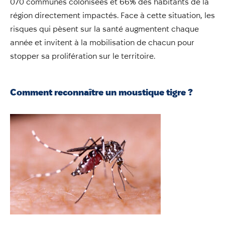
070 communes colonisées et 66% des habitants de la
Annuaire
région directement impactés. Face à cette situation, les
Évènements
risques qui pèsent sur la santé augmentent chaque
Démarches
année et invitent à la mobilisation de chacun pour
stopper sa prolifération sur le territoire.
Comment reconnaître un moustique tigre ?