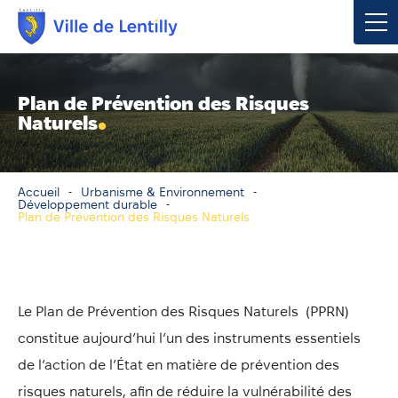
Votre mairie
Plan de Prévention des Risques
Naturels
Vivre à Lentilly
Urbanisme & Environnement
Accueil
Urbanisme & Environnement
Développement durable
Plan de Prévention des Risques Naturels
Social & Économie
Loisirs, Culture & Sport
Le Plan de Prévention des Risques Naturels (PPRN)
Contacter votre mairie
constitue aujourd’hui l’un des instruments essentiels
de l’action de l’État en matière de prévention des
Publications
risques naturels, afin de réduire la vulnérabilité des