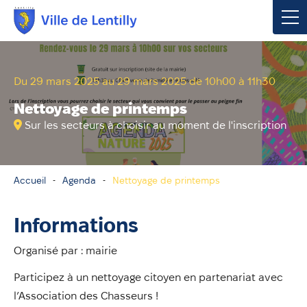
Votre mairie
Du 29 mars 2025 au 29 mars 2025 de 10h00 à 11h30
Vivre à Lentilly
Nettoyage de printemps
Sur les secteurs à choisir au moment de l'inscription
Urbanisme & Environnement
Social & Économie
Accueil
Agenda
Nettoyage de printemps
Loisirs, Culture & Sport
Informations
Organisé par : mairie
Contacter votre mairie
Participez à un nettoyage citoyen en partenariat avec
Publications
l’Association des Chasseurs !