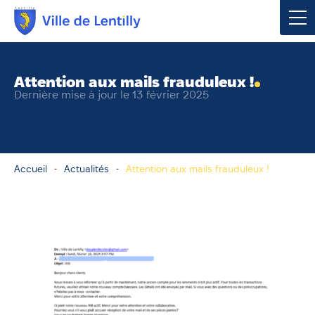
Votre mairie
Attention aux mails frauduleux !
Dernière mise à jour le 13 février 2025
Vivre à Lentilly
Urbanisme & Environnement
Accueil
Actualités
Attention aux mails frauduleux !
Social & Économie
Loisirs, Culture & Sport
Contacter votre mairie
Publications