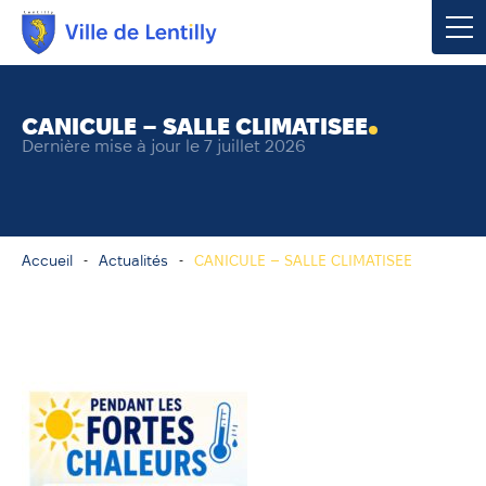
Votre mairie
CANICULE – SALLE CLIMATISEE
Dernière mise à jour le 7 juillet 2026
Vivre à Lentilly
Urbanisme & Environnement
Accueil
Actualités
CANICULE – SALLE CLIMATISEE
Social & Économie
Loisirs, Culture & Sport
Contacter votre mairie
Publications