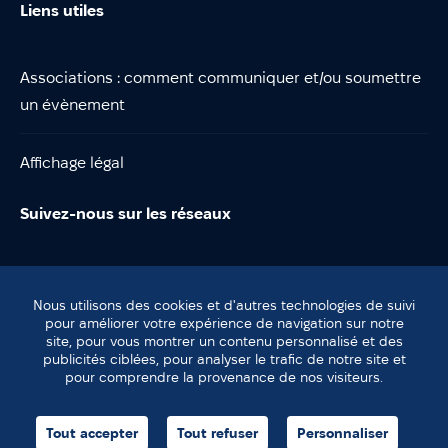
Liens utiles
Associations : comment communiquer et/ou soumettre
un évènement
Affichage légal
Suivez-nous sur les réseaux
Nous utilisons des cookies et d'autres technologies de suivi
pour améliorer votre expérience de navigation sur notre
site, pour vous montrer un contenu personnalisé et des
© Lentilly
publicités ciblées, pour analyser le trafic de notre site et
Plan du site
pour comprendre la provenance de nos visiteurs.
Mentions légales
agence helli•hello
Tout accepter
Tout refuser
Personnaliser