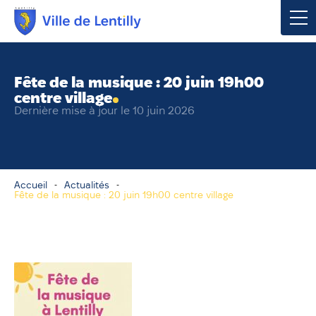
Votre mairie
Fête de la musique : 20 juin 19h00
centre village
Vivre à Lentilly
Dernière mise à jour le 10 juin 2026
Urbanisme & Environnement
Social & Économie
Accueil
Actualités
Fête de la musique : 20 juin 19h00 centre village
Loisirs, Culture & Sport
Contacter votre mairie
Publications