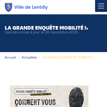
Votre mairie
LA GRANDE ENQUÊTE MOBILITÉ !
Dernière mise à jour le 28 novembre 2025
Vivre à Lentilly
Urbanisme & Environnement
Accueil
Actualités
LA GRANDE ENQUÊTE MOBILITÉ !
Social & Économie
Loisirs, Culture & Sport
Contacter votre mairie
Publications