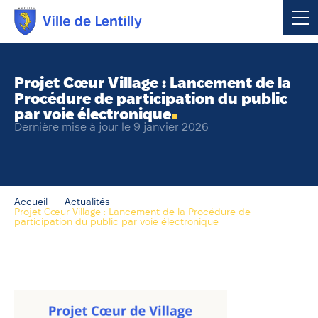
Votre mairie
Projet Cœur Village : Lancement de la
Procédure de participation du public
Vivre à Lentilly
par voie électronique
Dernière mise à jour le 9 janvier 2026
Urbanisme & Environnement
Social & Économie
Accueil
Actualités
Projet Cœur Village : Lancement de la Procédure de
Loisirs, Culture & Sport
participation du public par voie électronique
Contacter votre mairie
Publications