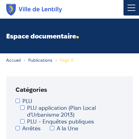
Votre mairie
Espace documentaire
Vivre à Lentilly
Accueil
Publications
Page 9
Urbanisme & Environnement
Social & Économie
Catégories
Loisirs, Culture & Sport
PLU
PLU application (Plan Local
d'Urbanisme 2013)
Contacter votre mairie
PLU - Enquêtes publiques
Arrêtés
A la Une
Publications