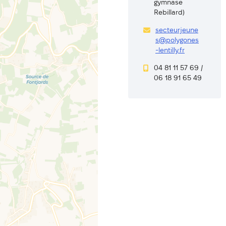
gymnase
Rebillard)
secteurjeune
s@polygones
-lentilly.fr
04 81 11 57 69 /
06 18 91 65 49