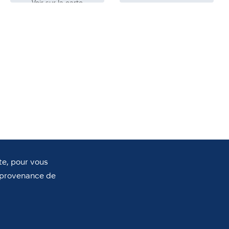
Voir sur la carte
te, pour vous
a provenance de
ASSOCIATIONS
ASSOCIATIONS
SOLIDAIRES
ADMR – Aide