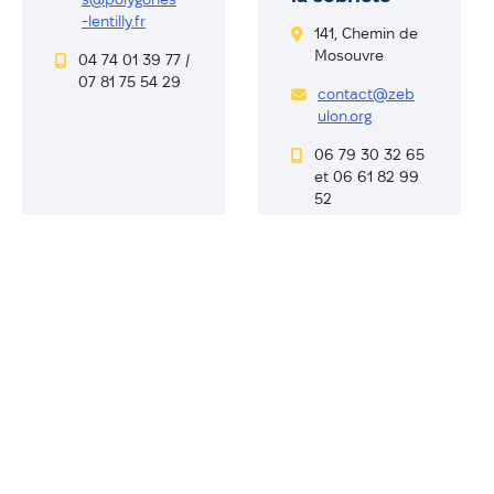
-lentilly.fr
141, Chemin de
Mosouvre
04 74 01 39 77 /
07 81 75 54 29
contact@zeb
ulon.org
06 79 30 32 65
et 06 61 82 99
52
Voir sur la carte