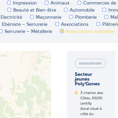
Impression
Animaux
Commerces de 
Beauté et Bien-être
Automobile
Immo
Electricité
Maçonnerie
Plomberie
Maî
 Ebéniste – Serrurerie
Associations
Plâtrer
Serrurerie – Métallerie
Associations solidaires
ASSOCIATIONS
Secteur
jeunes
Poly’Gones
3 chemin des
Côtes, 69210
Lentilly
(local situé à
côté du