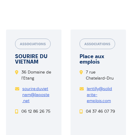
ASSOCIATIONS
ASSOCIATIONS
SOURIRE DU
Place aux
VIETNAM
emplois
36 Domaine de
7 rue
l'Etang
Chatelard-Dru
sourire.duviet
lentilly@solid
nam@laposte
arite-
.net
emplois.com
06 12 86 26 75
04 37 46 07 79