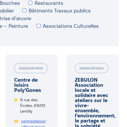
Bouches
Restaurants
bilier
Bâtiments Travaux publics
trise d'œuvre
ie – Peinture
Associations Culturelles
ASSOCIATIONS
ASSOCIATIONS
Centre de
ZEBULON
loisirs
Association
Poly’Gones
locale et
solidaire avec
9 rue des
ateliers sur le
vivre-
Écoles, 69210
ensemble,
Lentilly
l’environnement,
le partage et
centredeloisir
la sobriété
s@polygones