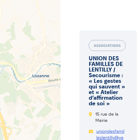
ASSOCIATIONS
UNION DES
FAMILLES DE
LENTILLY /
Secourisme :
« Les gestes
qui sauvent »
et « Atelier
d’affirmation
de soi »
15 rue de la
Mairie
uniondesfamil
leslentilly@ya