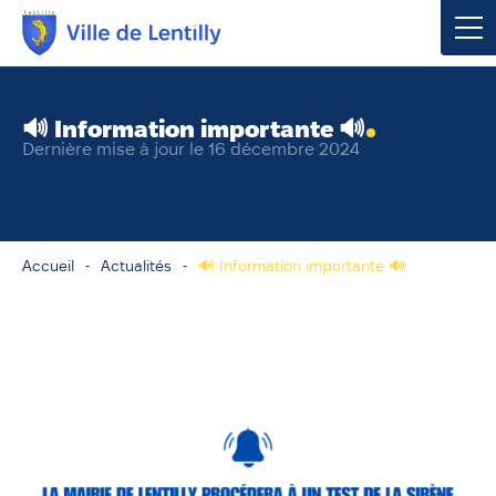
Votre mairie
🔊 Information importante 🔊
Dernière mise à jour le 16 décembre 2024
Vivre à Lentilly
Urbanisme & Environnement
Accueil
Actualités
🔊 Information importante 🔊
Social & Économie
Loisirs, Culture & Sport
Contacter votre mairie
Publications