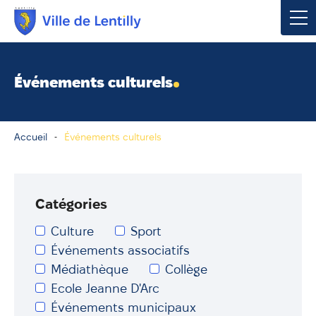
Votre mairie
Événements culturels
Vivre à Lentilly
Accueil
Événements culturels
Urbanisme & Environnement
Social & Économie
Catégories
Loisirs, Culture & Sport
Culture
Sport
Événements associatifs
Contacter votre mairie
Médiathèque
Collège
Ecole Jeanne D'Arc
Publications
Événements municipaux