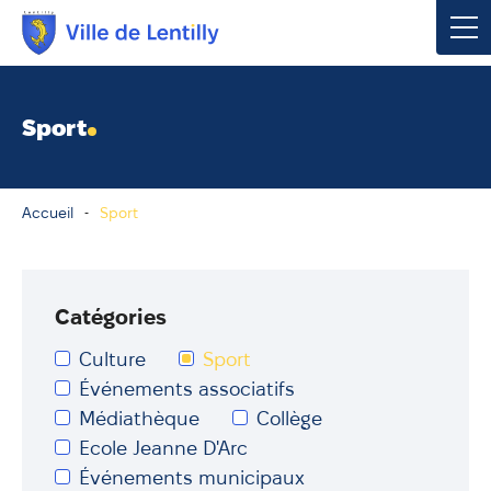
Votre mairie
Sport
Vivre à Lentilly
Accueil
Sport
Urbanisme & Environnement
Social & Économie
Catégories
Loisirs, Culture & Sport
Culture
Sport
Événements associatifs
Contacter votre mairie
Médiathèque
Collège
Ecole Jeanne D'Arc
Publications
Événements municipaux